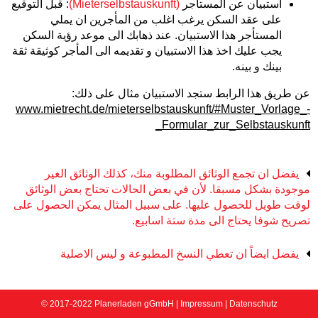
استبيان عن المستأجر
(Mieterselbstauskunft)
: قبل التوقيع
على عقد السكن يرغب اغلب من المأجرين ان يملي
المستأجر هذا الاستبيان. عند ذهابك الى موعد رؤية السكن
يجب عليك اخذ هذا الاستبيان و تقديمه الى المأجر كوثيقة ثقة
بينك و بينه.
عن طريق هذا الرابط ستجد الاستبيان مثال على ذلك:
www.mietrecht.de/mieterselbstauskunft/#Muster_Vorlage_-
_Formular_zur_Selbstauskunft
يفضل ان تجمع الوثائق المطلوبة منك، كذلك الوثائق الغير
موجودة بشكل مسبقا. لأن في بعض الحالات تحتاج بعض الوثائق
لوقت طويل للحصول عليها. على سبيل المثال يمكن الحصول على
تصريح شوفا يحتاج الى مدة ستة اسابيع.
يفضل ايضاً ان تعطي النسخ المطبوعة و ليس الاصلية
© 2017-2022 Planerladen gGmbH |
Impressum
|
Datenschutz