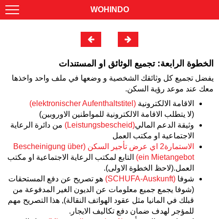
WOHINDO
الخطوة الرابعة: تجميع الوثائق او المستندات
يفضل تجميع كل وثائقك الشخصية و وضعها في ملف واحد واخذها
معك عند موعد رؤية السكن.
الاقامة الالكترونية
(elektronischer Aufenthaltstitel)
(لا يتطلب الاقامة الالكترونية للمواطنين الاوروبين)
وثيقة الدعم المالي
(Leistungsbescheid)
من دائرة الرعاية
الاجتماعية او مكتب العمل
الاستمارة2 اي عرض تأجير السكن
(Bescheinigung über
ein Mietangebot)
التابع لمكتب الرعاية الاجتماعية او مكتب
العمل.(لاحظ الخطوة الاولى).
شوفا
(SCHUFA-Auskunft)
هو تصريح عن دفع المستحقات
(شوفا يجمع جميع معلومات عن الديون الغير المدفوعة من
قبلك في المانيا مثل عقود الهواتف النقالة), هذا التصريح مهم
للمؤجر لهدف ضمان دفع تكاليف الايجار.